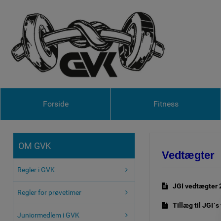
Forside
Fitness
OM GVK
Vedtægter
Regler i GVK
JGI vedtægter 
Regler for prøvetimer
Tillæg til JGI`
Juniormedlem i GVK