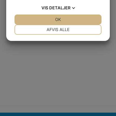
VIS
DETALJER
JA
NEJ
OK
JA
NEJ
NØDVENDIGE
PRÆFERENCER
AFVIS ALLE
JA
NEJ
JA
NEJ
MARKETING
STATISTIK