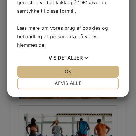
tjenester. Ved at klikke på 'OK' giver du
samtykke til disse formål.
Læs mere om vores brug af cookies og
behandling af persondata på vores
hjemmeside.
VIS
DETALJER
JA
NEJ
OK
JA
NEJ
NØDVENDIGE
PRÆFERENCER
AFVIS ALLE
JA
NEJ
JA
NEJ
MARKETING
STATISTIK