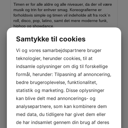
Timen er for alle aldre og alle niveauer, da der vil være
musik og trin for enhver smag. Koreografierne er
forholdsvis simple og timen vil indeholde alt fra rock`n
roll, disco, pop, latino, samt det mere moderne funk,
hiphop og showdance.
Så KOM til en supersvedig og lærerig dansetime, hvor
både pulsen og humøret ryger helt i top😊😊. Vi danser
Samtykke til cookies
til alle de store hit op igennem de forskellige årtier, så
det er svært ikke at skråle med.
Vi og vores samarbejdspartnere bruger
teknologier, herunder cookies, til at
indsamle oplysninger om dig til forskellige
Bliv medlem
formål, herunder: Tilpasning af annoncering,
bedre brugeroplevelse, funktionalitet,
statistik og marketing. Disse oplysninger
Tryk på nedenstående knap for at skrive dig op på
kan blive delt med annoncerings- og
ventelisten til medlemskab i GVK
analysepartnere, som kan kombinere dem
Bliv medlem
med data, du tidligere har givet dem eller
de har indsamlet gennem din brug af deres