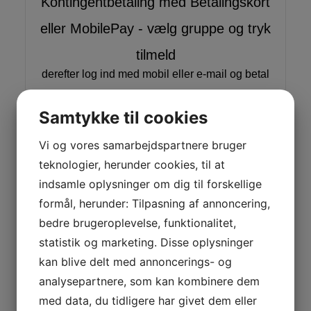
Kontingentbetaling med Betalingskort
eller MobilePay - vælg gruppe og tryk
tilmeld
derefter log ind med mobil eller e-mail og betal
Samtykke til cookies
Vi og vores samarbejdspartnere bruger
teknologier, herunder cookies, til at
indsamle oplysninger om dig til forskellige
formål, herunder: Tilpasning af annoncering,
bedre brugeroplevelse, funktionalitet,
Bliv medlem
statistik og marketing. Disse oplysninger
kan blive delt med annoncerings- og
Tryk på nedenstående knap for at skrive dig op på
analysepartnere, som kan kombinere dem
ventelisten til medlemskab i GVK
med data, du tidligere har givet dem eller