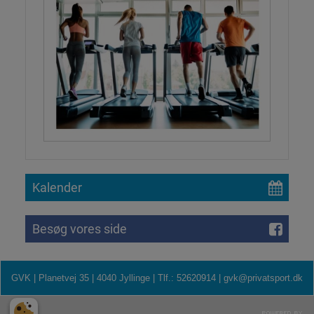
Kalender
Besøg vores side
GVK | Planetvej 35 | 4040 Jyllinge |
Tlf.:
52620914 |
gvk@privatsport.dk