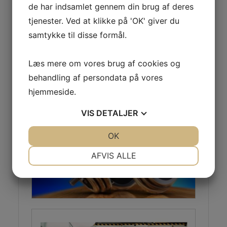
de har indsamlet gennem din brug af deres
Bliv medlem
tjenester. Ved at klikke på 'OK' giver du
samtykke til disse formål.
Læs mere om vores brug af cookies og
behandling af persondata på vores
hjemmeside.
VIS
DETALJER
JA
NEJ
OK
JA
NEJ
NØDVENDIGE
PRÆFERENCER
AFVIS ALLE
JA
NEJ
JA
NEJ
MARKETING
STATISTIK